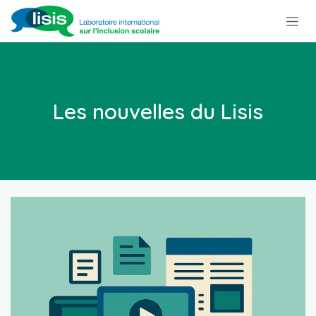
Se rendre au contenu
Les nouvelles du Lisis